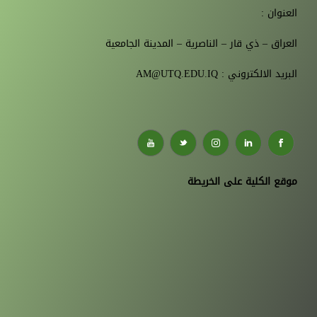
العنوان :
العراق – ذي قار – الناصرية – المدينة الجامعية
البريد الالكتروني : AM@UTQ.EDU.IQ
موقع الكلية على الخريطة