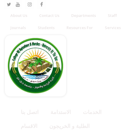
About Us
Contact Us
Departments
Staff
Journals
Students
Resources For
Services
الخدمات
الاستدامة
اتصل بنا
الطلبة و الخريجون
الاقسام