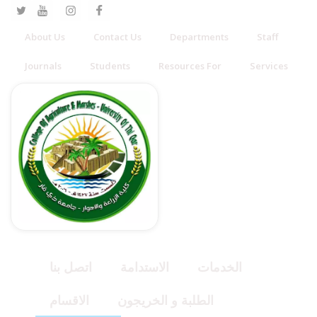
About Us
Contact Us
Departments
Staff
Journals
Students
Resources For
Services
الخدمات
الاستدامة
اتصل بنا
الطلبة و الخريجون
الاقسام