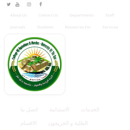
About Us
Contact Us
Departments
Staff
Journals
Students
Resources For
Services
الخدمات
الاستدامة
اتصل بنا
الطلبة و الخريجون
الاقسام