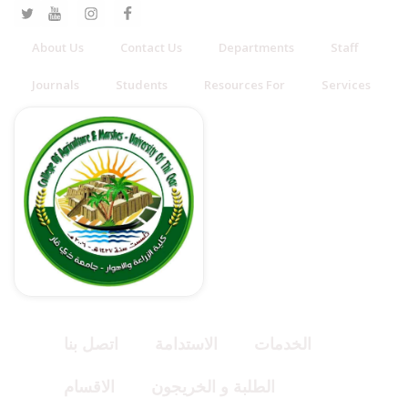
About Us
Contact Us
Departments
Staff
Journals
Students
Resources For
Services
الخدمات
الاستدامة
اتصل بنا
الطلبة و الخريجون
الاقسام