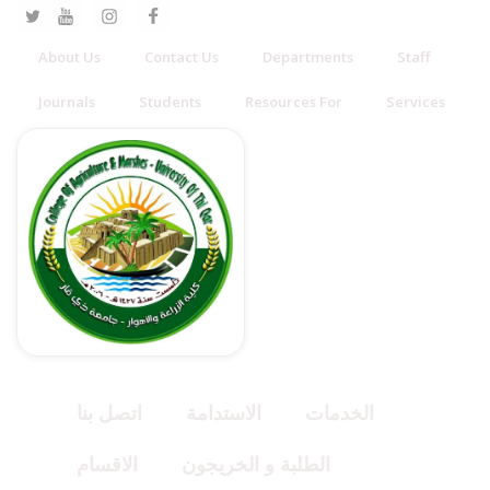
About Us
Contact Us
Departments
Staff
Journals
Students
Resources For
Services
الخدمات
الاستدامة
اتصل بنا
الطلبة و الخريجون
الاقسام