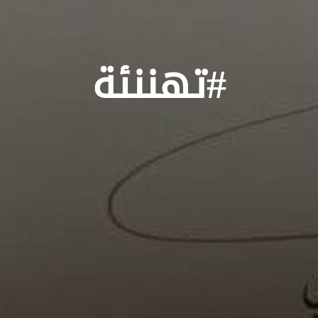
#تهننئة