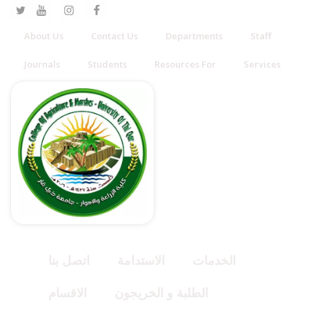
About Us
Contact Us
Departments
Staff
Journals
Students
Resources For
Services
الخدمات
الاستدامة
اتصل بنا
الطلبة و الخريجون
الاقسام