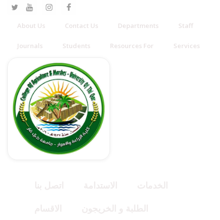
About Us
Contact Us
Departments
Staff
Journals
Students
Resources For
Services
الخدمات
الاستدامة
اتصل بنا
الطلبة و الخريجون
الاقسام