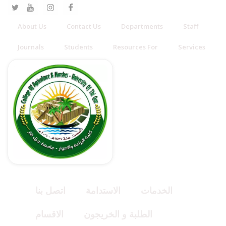
About Us
Contact Us
Departments
Staff
Journals
Students
Resources For
Services
الخدمات
الاستدامة
اتصل بنا
الطلبة و الخريجون
الاقسام