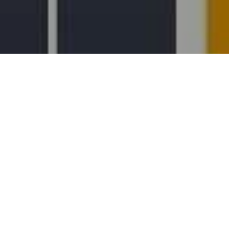
زًا بدخولها رسميًا، وللمرة الثانية على التوالي، ضمن تصنيف (QS Arab Region University
ة وموثوقية، مما يعكس
وقد شهدت نتائج التصنيف دخول جامعة ذي قار ضمن 25 جامعة عراقية تم تصنيفها هذا العام، في منافسة مع 246
مؤسسة تعليمية في المنطقة العربية. يعتمد التصنيف على عدة مؤشرات رئيسية، منها السمعة الأكاديمية (30%)،