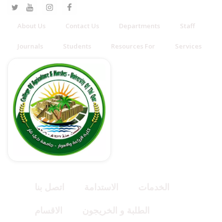
About Us
Contact Us
Departments
Staff
Journals
Students
Resources For
Services
الخدمات
الاستدامة
اتصل بنا
الطلبة و الخريجون
الاقسام