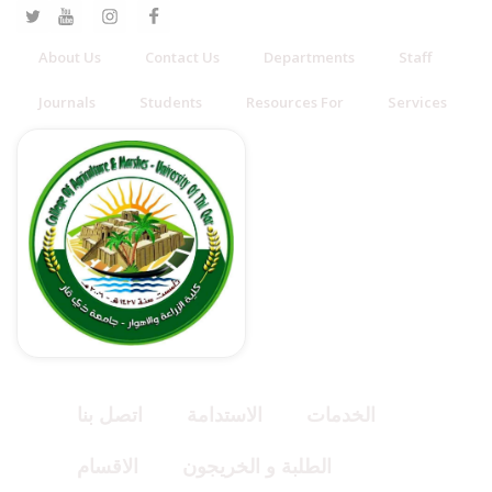
About Us
Contact Us
Departments
Staff
Journals
Students
Resources For
Services
الخدمات
الاستدامة
اتصل بنا
الطلبة و الخريجون
الاقسام