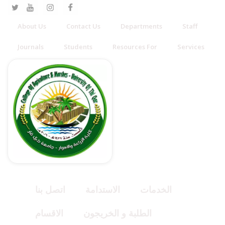
About Us
Contact Us
Departments
Staff
Journals
Students
Resources For
Services
الخدمات
الاستدامة
اتصل بنا
الطلبة و الخريجون
الاقسام