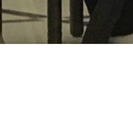
 حيدر عدنان موسى الأنصاري، التدريسي في قسم البستنة وهندسة الحدائق
 قار، في دورة إعداد مدربي “مبادرة الخير” التي نظمها المجلس الأعلى ل
ضمن البرنامج الحكومي الهادف إلى تمكين الشباب في قطاعات الزراعة، وال