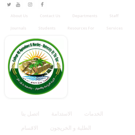
About Us
Contact Us
Departments
Staff
Journals
Students
Resources For
Services
الخدمات
الاستدامة
اتصل بنا
الطلبة و الخريجون
الاقسام