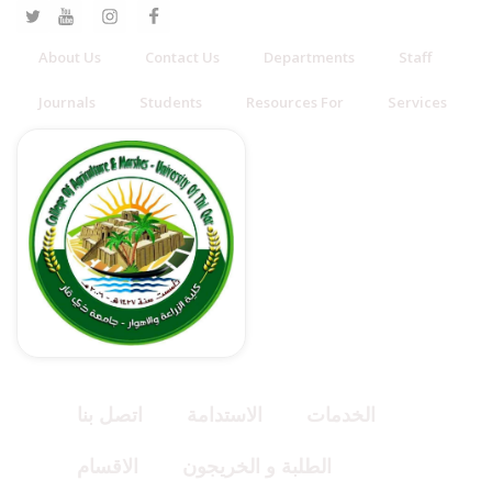
About Us
Contact Us
Departments
Staff
Journals
Students
Resources For
Services
الخدمات
الاستدامة
اتصل بنا
الطلبة و الخريجون
الاقسام