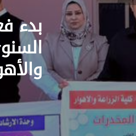
بدء فع
السنوي
والأهو