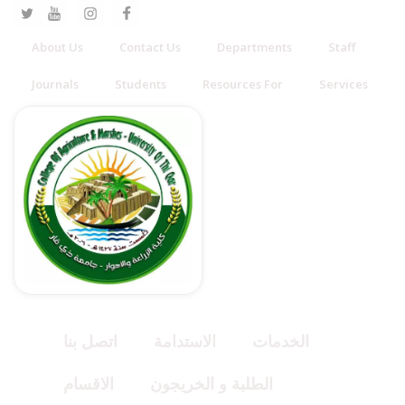
About Us
Contact Us
Departments
Staff
Journals
Students
Resources For
Services
الخدمات
الاستدامة
اتصل بنا
الطلبة و الخريجون
الاقسام