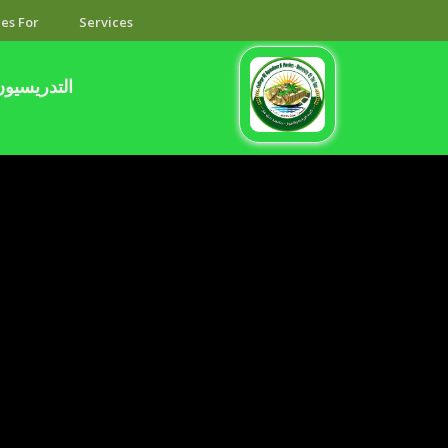
es For
Services
التدريسيون