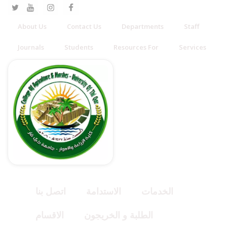
About Us
Contact Us
Departments
Staff
Journals
Students
Resources For
Services
الخدمات
الاستدامة
اتصل بنا
الطلبة و الخريجون
الاقسام