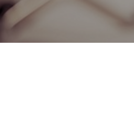
اتذة كلية الزراعة
امعة ذي قار في تصحيح
يمية والتي جرت خلال