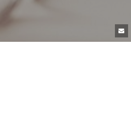
تم اشتراك اس
والاهوار/ ج
المواد التقو