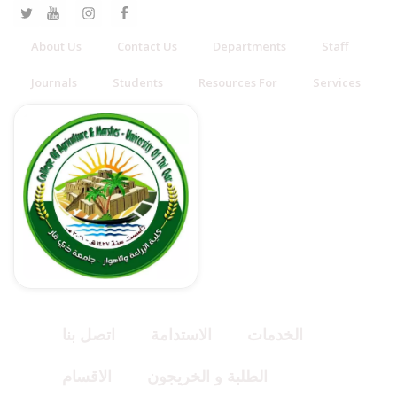
About Us
Contact Us
Departments
Staff
Journals
Students
Resources For
Services
الخدمات
الاستدامة
اتصل بنا
الطلبة و الخريجون
الاقسام