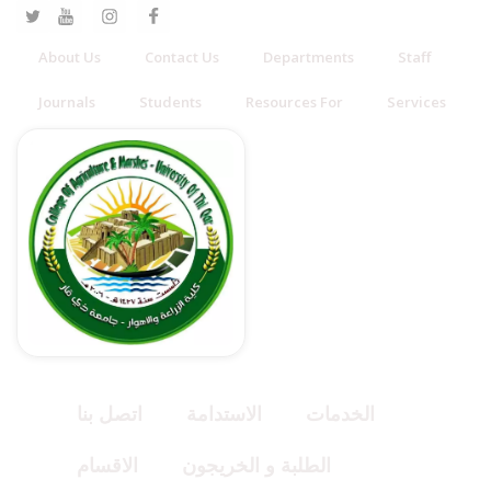
About Us
Contact Us
Departments
Staff
Journals
Students
Resources For
Services
الخدمات
الاستدامة
اتصل بنا
الطلبة و الخريجون
الاقسام