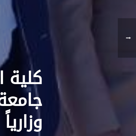
كلية ا
جامعة 
وزارياً