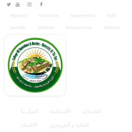
About Us
Contact Us
Departments
Staff
Journals
Students
Resources For
Services
الخدمات
الاستدامة
اتصل بنا
الطلبة و الخريجون
الاقسام